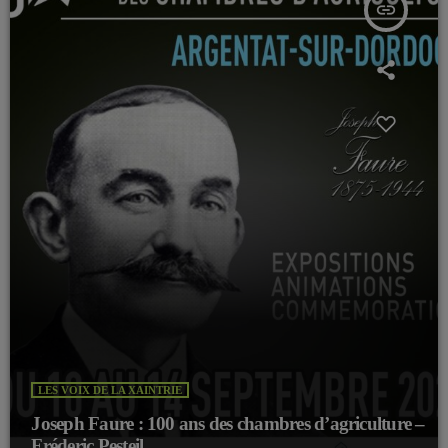
insert_link
LES VOIX DE LA XAINTRIE
Joseph Faure : 100 ans des chambres d’agriculture –
Fréderic Pesteil