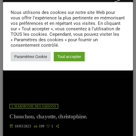
Nous utilisons des cookies sur notre site Web pour
vous offrir l'expérience la plus pertinente en mémorisant
vos préférences et en répétant vos visites. En cliquant
sur « Tout accepter », vous consentez à l'utilisation de
TOUS les cookies. Cependant, vous pouvez visiter les
« Paramètres des cookies » pour fournir un
consentement contrôlé.
Paramètres Cookie
Tout accepter
L'HARMONIE DES SAISONS
Chouchou, chayotte, christophine.
today
10/03/2023
199
1