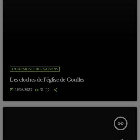
L'HARMONIE DES SAISONS
Les cloches de l’église de Goulles
today
10/03/2023
31
insert_link