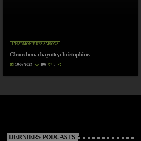
L'HARMONIE DES SAISONS
Chouchou, chayotte, christophine.
today
10/03/2023
196
1
DERNIERS PODCASTS