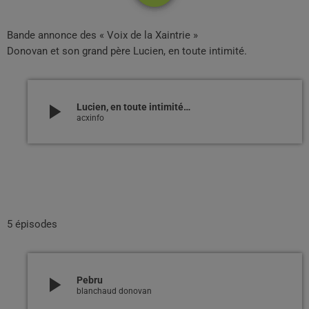
Bande annonce des « Voix de la Xaintrie »
Donovan et son grand père Lucien, en toute intimité.
play_arrow
Lucien, en toute intimité…
acxinfo
5 épisodes
play_arrow
Pebru
blanchaud donovan