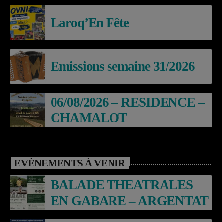
Laroq’En Fête
Emissions semaine 31/2026
06/08/2026 – RESIDENCE –
CHAMALOT
EVÈNEMENTS À VENIR
BALADE THEATRALES
EN GABARE – ARGENTAT