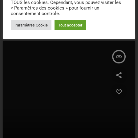
TOUS les cookies. Cependant, vous pouvez visiter les
L'HARMONIE DES SAISONS
« Paramètres des cookies » pour fournir un
Les cloches de l’église de Goulles
consentement contrôlé.
today
10/03/2023
28
Paramètres Cookie
Tout accepter
insert_link