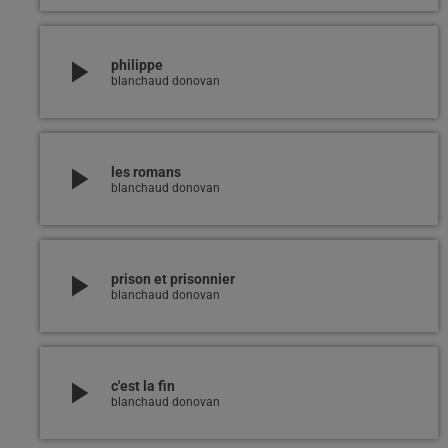
play_arrow
philippe
blanchaud donovan
play_arrow
les romans
blanchaud donovan
play_arrow
prison et prisonnier
blanchaud donovan
play_arrow
c'est la fin
blanchaud donovan