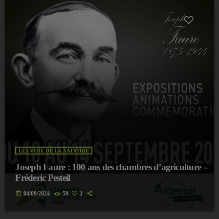
LES VOIX DE LA XAINTRIE
Joseph Faure : 100 ans des chambres d’agriculture –
Fréderic Pesteil
today
04/09/2024
59
1