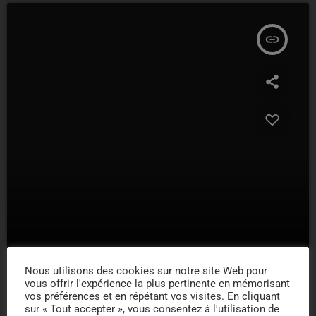
insert_link
Nous utilisons des cookies sur notre site Web pour
vous offrir l'expérience la plus pertinente en mémorisant
vos préférences et en répétant vos visites. En cliquant
sur « Tout accepter », vous consentez à l'utilisation de