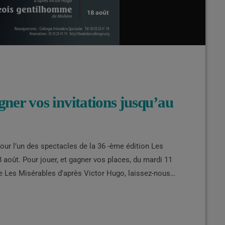
ner vos invitations jusqu’au
ur l’un des spectacles de la 36 -ème édition Les
 août. Pour jouer, et gagner vos places, du mardi 11
èce Les Misérables d'après Victor Hugo, laissez-nous
, un nom sera tiré au sort parmi tous les