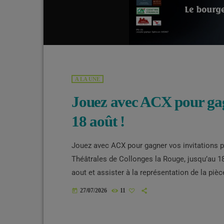
A LA UNE
Jouez avec ACX pour gag
18 août !
Jouez avec ACX pour gagner vos invitations po
Théâtrales de Collonges la Rouge, jusqu’au 18
aout et assister à la représentation de la pi
un commentaire sur Facebook et, lundi 10 aout
27/07/2026
11
today
commentaires pour le spectacle du […]