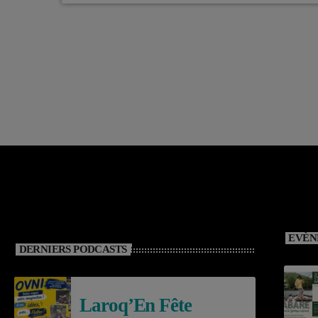
EVÈN
DERNIERS PODCASTS
Laroq’En Fête