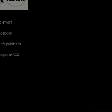
ONTACT
acebook
rifs publicités
laquette ACX