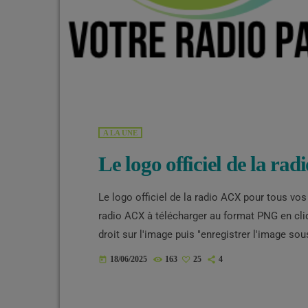
A LA UNE
Le logo officiel de la ra
Le logo officiel de la radio ACX pour tous vo
radio ACX à télécharger au format PNG en cliqu
droit sur l'image puis "enregistrer l'image s
18/06/2025
163
25
4
today