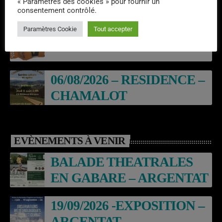
Laroq’En Fête
« Paramètres des cookies » pour fournir un
consentement contrôlé.
Paramètres Cookie
Tout accepter
Emissions semaine 31/2026
06/08/2026 – RESIDENCE –
CHAMALOT
EVÈNEMENTS À VENIR
BALADE THEATRALES
EN GABARE – ARGENTAT
19/09/2026 -EXPOSITION –
ARGENTAT