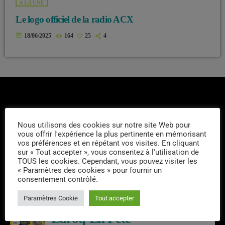
A LA UNE
Le logo officiel de la radio ACX
today
18/06/2025
164
25
4
Nous utilisons des cookies sur notre site Web pour
vous offrir l'expérience la plus pertinente en mémorisant
DERNIERS PODCASTS
vos préférences et en répétant vos visites. En cliquant
sur « Tout accepter », vous consentez à l'utilisation de
TOUS les cookies. Cependant, vous pouvez visiter les
« Paramètres des cookies » pour fournir un
Emissions semaine 32/2026
consentement contrôlé.
Paramètres Cookie
Tout accepter
Laroq’En Fête