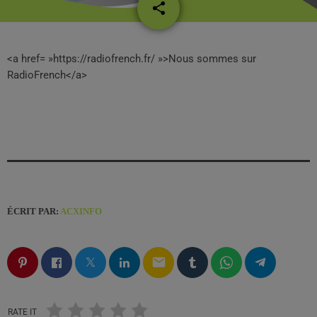
share
email
7
<a href= »https://radiofrench.fr/ »>Nous sommes sur
RadioFrench</a>
ÉCRIT PAR:
ACXINFO
email
RATE IT