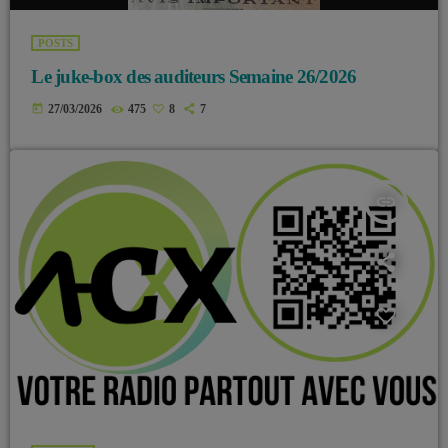
POSTS
Le juke-box des auditeurs Semaine 26/2026
today
27/03/2026
475
8
7
insert_link