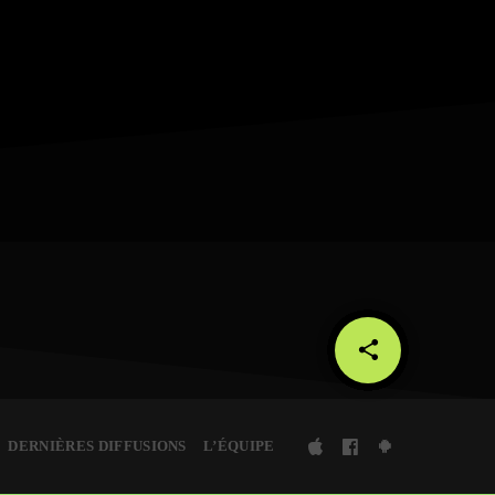
share
email
DERNIÈRES DIFFUSIONS
L’ÉQUIPE