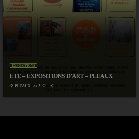
EXPOSITIONS
ETE – EXPOSITIONS D’ART – PLEAUX
location_on
PLEAUX
5