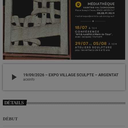
play_arrow
19/09/2026 – EXPO VILLAGE SCULPTE – ARGENTAT
acxinfo
DÉTAILS
DÉBUT