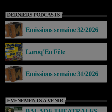
DERNIERS PODCASTS
Emissions semaine 32/2026
Laroq’En Fête
Emissions semaine 31/2026
EVÈNEMENTS À VENIR
BALADE THEATRALES