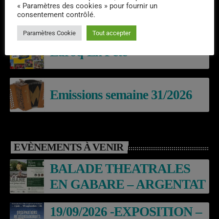
« Paramètres des cookies » pour fournir un
Emissions semaine 32/2026
consentement contrôlé.
Paramètres Cookie
Tout accepter
Laroq’En Fête
Emissions semaine 31/2026
EVÈNEMENTS À VENIR
BALADE THEATRALES
EN GABARE – ARGENTAT
19/09/2026 -EXPOSITION –