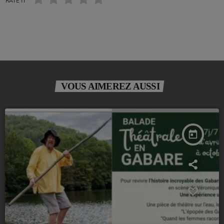
RATE IT
VOUS AIMEREZ AUSSI
today