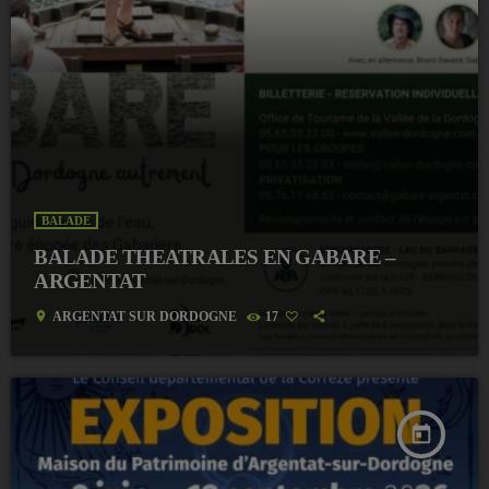
BALADE
BALADE THEATRALES EN GABARE –
ARGENTAT
location_on
ARGENTAT SUR DORDOGNE
17
today