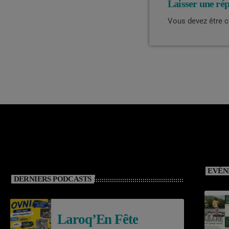
Laisser une ré
Vous devez être 
EVÈN
DERNIERS PODCASTS
Laroq’En Fête