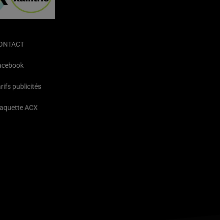
ONTACT
acebook
rifs publicités
laquette ACX