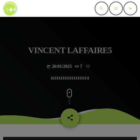
search
menu
play_arrow
VINCENT LAFFAIRE5
26/01/2025
7
today
share
email
L