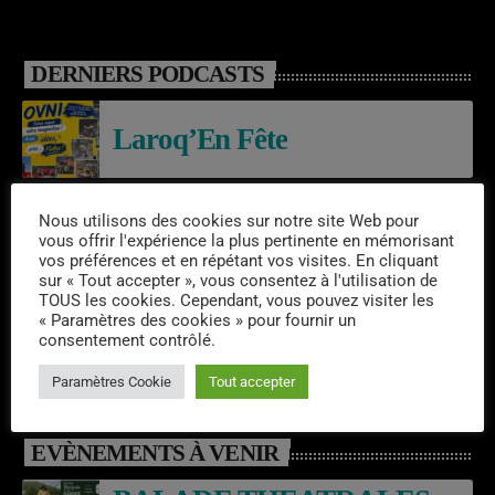
DERNIERS PODCASTS
Laroq’En Fête
Nous utilisons des cookies sur notre site Web pour
Emissions semaine 31/2026
vous offrir l'expérience la plus pertinente en mémorisant
vos préférences et en répétant vos visites. En cliquant
sur « Tout accepter », vous consentez à l'utilisation de
TOUS les cookies. Cependant, vous pouvez visiter les
06/08/2026 – RESIDENCE –
« Paramètres des cookies » pour fournir un
consentement contrôlé.
CHAMALOT
Paramètres Cookie
Tout accepter
EVÈNEMENTS À VENIR