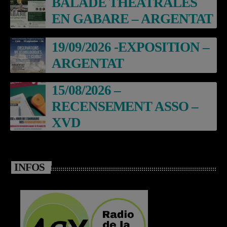
BALADE THEATRALES
EN GABARE – ARGENTAT
19/09/2026 -EXPOSITION –
ARGENTAT
15/08/2026 –
RECENSEMENT ASSO –
XVD
INFOS