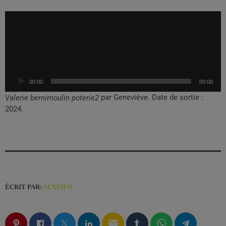
L
e
c
t
e
u
00:00
00:00
r
a
par Geneviève. Date de sortie :
Valerie bernimoulin poterie2
u
2024.
d
i
o
ÉCRIT PAR:
ACXINFO
email