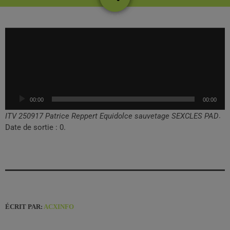
L
e
c
t
e
u
00:00
00:00
r
a
.
ITV 250917 Patrice Reppert Equidolce sauvetage SEXCLES PAD
u
Date de sortie : 0.
d
i
o
ÉCRIT PAR:
ACXINFO