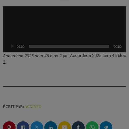
L
e
c
t
e
u
00:00
00:00
r
a
par Accordeon 2025 sem 46 bloc
Accordeon 2025 sem 46 bloc 2
u
2.
d
i
o
ÉCRIT PAR:
ACXINFO
email