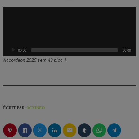
L
e
c
t
e
u
00:00
00:00
r
a
.
Accordeon 2025 sem 43 bloc 1
u
d
i
o
ÉCRIT PAR:
ACXINFO
email