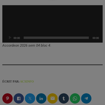
L
e
c
t
e
u
00:00
00:00
r
a
.
Accordeon 2026 sem 04 bloc 4
u
d
i
o
ÉCRIT PAR:
ACXINFO
email