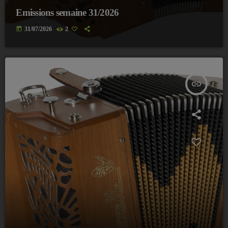
Emissions semaine 31/2026
today
31/07/2026
2
insert_link