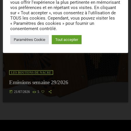
vous offrir l'expérience la plus pertinente en mémorisant
vos préférences et en répétant vos visites. En cliquant
sur « Tout accepter », vous consentez à l'utilisation de
TOUS les cookies. Cependant, vous pouvez visiter les
« Paramètres des cookies » pour fournir un
consentement contrôlé.
Paramètres Cookie
Tout accepter
LES BOUTONS DE NACRE
Emissions semaine 29/2026
today
21/07/2026
5