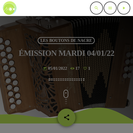
search
menu
play_arrow
LES BOUTONS DE NACRE
ÉMISSION MARDI 04/01/22
05/01/2022
17
1
today
share
email
1