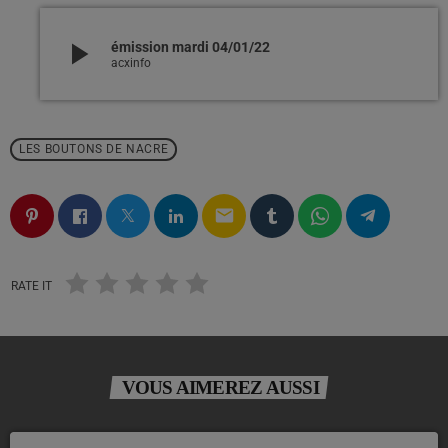
play_arrow
émission mardi 04/01/22
acxinfo
LES BOUTONS DE NACRE
email
RATE IT
VOUS AIMEREZ AUSSI