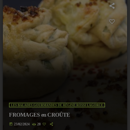
LES BALADES GOURMANDES DE RÉGINE ROSSI LAGORCE
FROMAGES en CROÛTE
today
23/02/2024
28