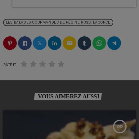
LES BALADES GOURMANDES DE RÉGINE ROSSI LAGORCE
email
RATE IT
VOUS AIMEREZ AUSSI
insert_link