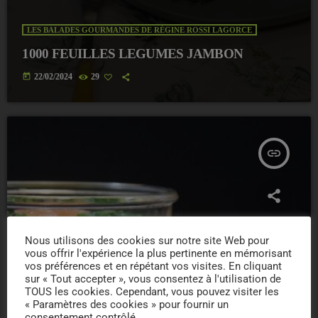
LES BALADES GOURMANDES DE RÉGINE ROSSI LAGORCE
1000 FEUILLES LEGUMES JAMBON
today
22/02/2024
29
insert_link
Nous utilisons des cookies sur notre site Web pour
vous offrir l'expérience la plus pertinente en mémorisant
vos préférences et en répétant vos visites. En cliquant
sur « Tout accepter », vous consentez à l'utilisation de
TOUS les cookies. Cependant, vous pouvez visiter les
« Paramètres des cookies » pour fournir un
consentement contrôlé.