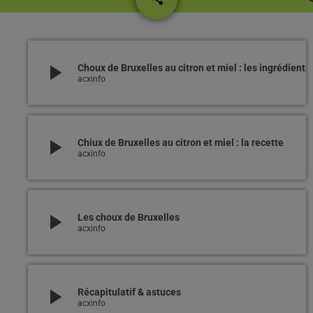
play_arrow
Choux de Bruxelles au citron et miel : les ingrédients
acxinfo
play_arrow
Chiux de Bruxelles au citron et miel : la recette
acxinfo
play_arrow
Les choux de Bruxelles
acxinfo
play_arrow
Récapitulatif & astuces
acxinfo