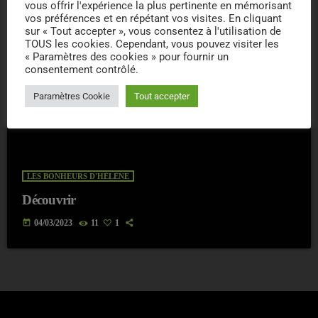
vous offrir l'expérience la plus pertinente en mémorisant
vos préférences et en répétant vos visites. En cliquant
sur « Tout accepter », vous consentez à l'utilisation de
TOUS les cookies. Cependant, vous pouvez visiter les
« Paramètres des cookies » pour fournir un
consentement contrôlé.
Paramètres Cookie
Tout accepter
LES BONHEURS D'HÉLÈNE
Découvrir
today
04/03/2023
11
1