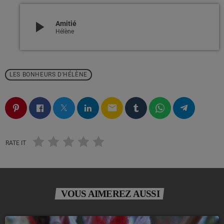
play_arrow
Amitié
Hélène
LES BONHEURS D'HÉLÈNE
email
RATE IT
VOUS AIMEREZ AUSSI