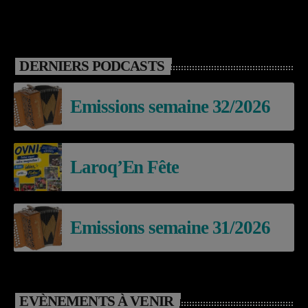
DERNIERS PODCASTS
Emissions semaine 32/2026
Laroq’En Fête
Emissions semaine 31/2026
EVÈNEMENTS À VENIR