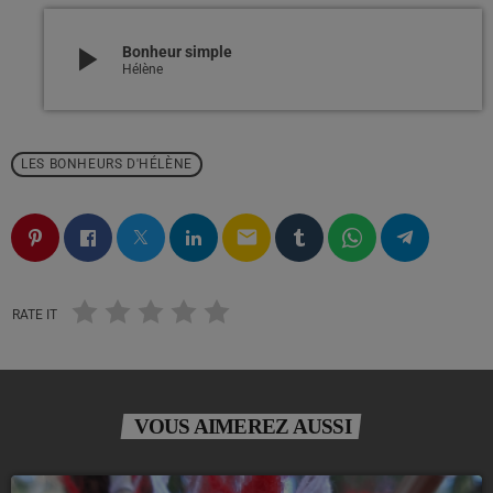
play_arrow
Bonheur simple
Hélène
LES BONHEURS D'HÉLÈNE
email
RATE IT
VOUS AIMEREZ AUSSI