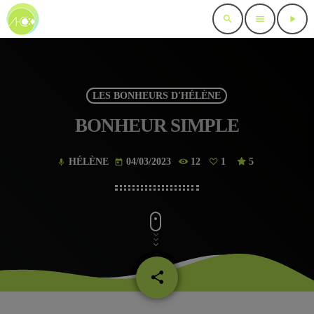
search
menu
play_arrow
LES BONHEURS D'HÉLÈNE
BONHEUR SIMPLE
HÉLÈNE
04/03/2023
12
1
5
mic
today
share
email
1