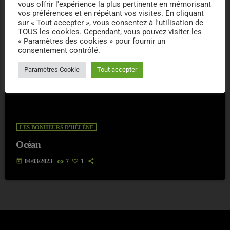
vous offrir l'expérience la plus pertinente en mémorisant
vos préférences et en répétant vos visites. En cliquant
sur « Tout accepter », vous consentez à l'utilisation de
TOUS les cookies. Cependant, vous pouvez visiter les
« Paramètres des cookies » pour fournir un
consentement contrôlé.
Paramètres Cookie
Tout accepter
LES BONHEURS D'HÉLÈNE
Océan
today
04/03/2023
7
1