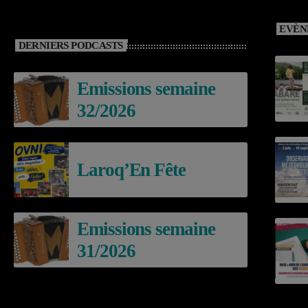
EVÈN
DERNIERS PODCASTS
Emissions semaine
32/2026
Laroq’En Fête
Emissions semaine
31/2026