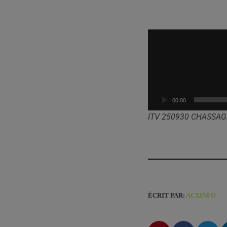
L
e
c
t
e
u
00:00
r
ITV 250930 CHASSAG
a
u
d
i
o
ÉCRIT PAR:
ACXINFO