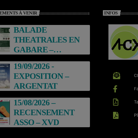
EMENTS À VENIR
INFOS
BALADE
THEATRALES EN
GABARE –
ARGENTAT
19/09/2026 -
EXPOSITION –
C
ARGENTAT
F
15/08/2026 –
Ta
RECENSEMENT
P
ASSO – XVD