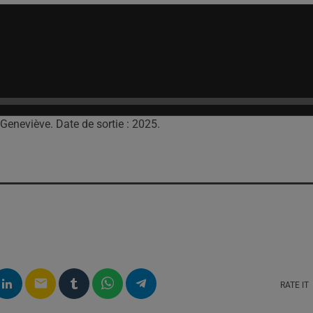
Geneviève. Date de sortie : 2025.
email
RATE IT