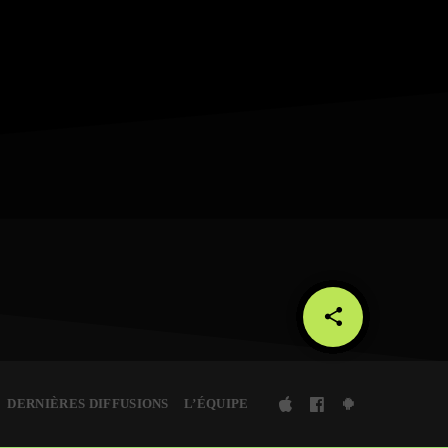
share
email
DERNIÈRES DIFFUSIONS
L’ÉQUIPE