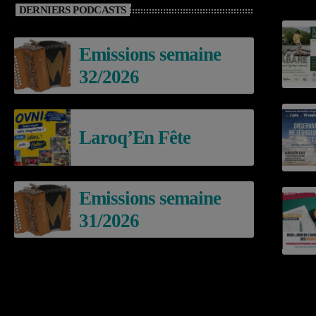
DERNIERS PODCASTS
Emissions semaine
32/2026
Laroq’En Fête
Emissions semaine
31/2026