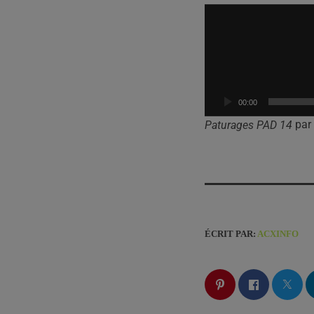
L
e
c
t
e
u
00:00
r
par 
Paturages PAD 14
a
u
d
i
o
ÉCRIT PAR:
ACXINFO