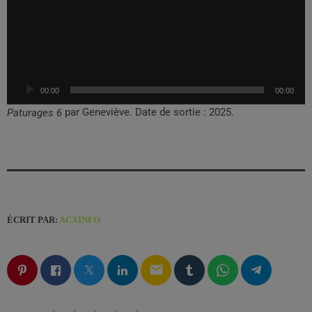
e
c
t
e
u
00:00
00:00
r
a
par Geneviève. Date de sortie : 2025.
Paturages 6
u
d
i
o
ÉCRIT PAR:
ACXINFO
email