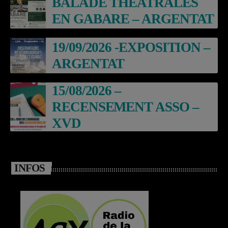
BALADE THEATRALES
EN GABARE – ARGENTAT
19/09/2026 -EXPOSITION –
ARGENTAT
15/08/2026 –
RECENSEMENT ASSO –
XVD
INFOS