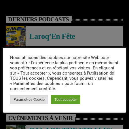
DERNIERS PODCASTS
Laroq’En Fête
Nous utilisons des cookies sur notre site Web pour
Emissions semaine 31/2026
vous offrir l'expérience la plus pertinente en mémorisant
vos préférences et en répétant vos visites. En cliquant
sur « Tout accepter », vous consentez à l'utilisation de
TOUS les cookies. Cependant, vous pouvez visiter les
06/08/2026 – RESIDENCE –
« Paramètres des cookies » pour fournir un
consentement contrôlé.
CHAMALOT
Paramètres Cookie
Tout accepter
EVÈNEMENTS À VENIR