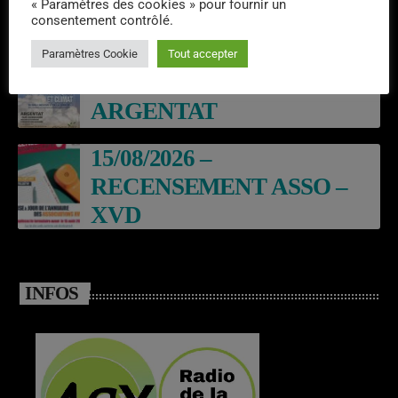
BALADE THEATRALES
« Paramètres des cookies » pour fournir un
consentement contrôlé.
EN GABARE – ARGENTAT
Paramètres Cookie
Tout accepter
19/09/2026 -EXPOSITION –
ARGENTAT
15/08/2026 –
RECENSEMENT ASSO –
XVD
INFOS