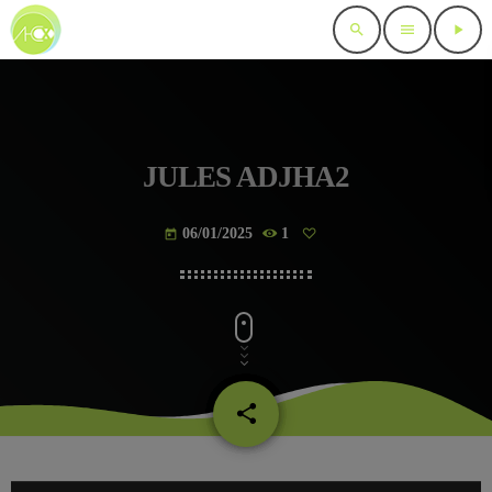
search
menu
play_arrow
JULES ADJHA2
06/01/2025
1
today
share
email
L