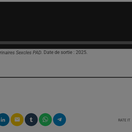
. Date de sortie : 2025.
inaires Sexcles PAD
email
RATE IT