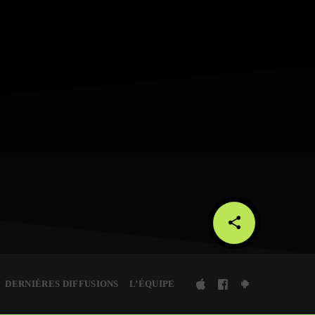
share
email
DERNIÈRES DIFFUSIONS
L’ÉQUIPE