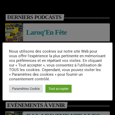
DERNIERS PODCASTS
Laroq’En Fête
Nous utilisons des cookies sur notre site Web pour
Emissions semaine 31/2026
vous offrir l'expérience la plus pertinente en mémorisant
vos préférences et en répétant vos visites. En cliquant
sur « Tout accepter », vous consentez à l'utilisation de
TOUS les cookies. Cependant, vous pouvez visiter les
06/08/2026 – RESIDENCE –
« Paramètres des cookies » pour fournir un
consentement contrôlé.
CHAMALOT
Paramètres Cookie
Tout accepter
EVÈNEMENTS À VENIR