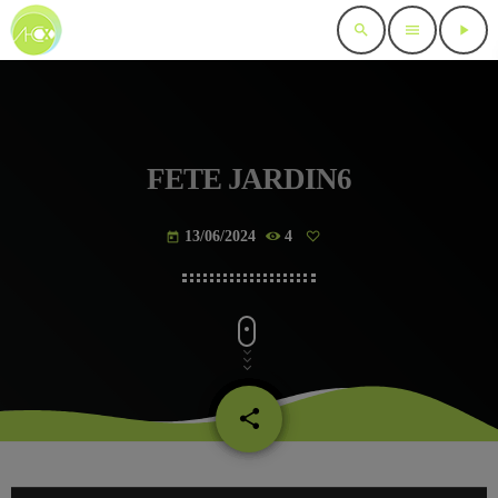
search
menu
play_arrow
FETE JARDIN6
13/06/2024
4
today
share
email
L