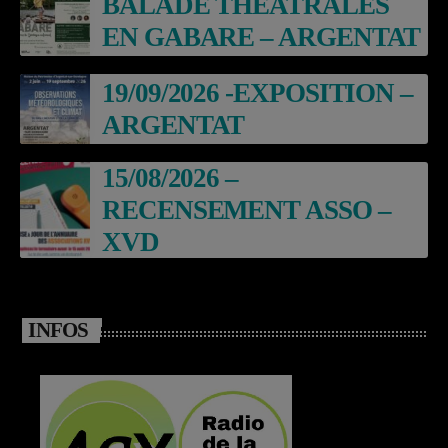
BALADE THEATRALES
EN GABARE – ARGENTAT
19/09/2026 -EXPOSITION –
ARGENTAT
15/08/2026 –
RECENSEMENT ASSO –
XVD
INFOS