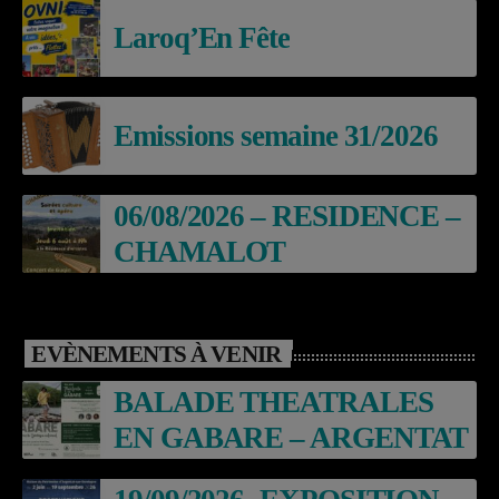
Laroq’En Fête
Emissions semaine 31/2026
06/08/2026 – RESIDENCE –
CHAMALOT
EVÈNEMENTS À VENIR
BALADE THEATRALES
EN GABARE – ARGENTAT