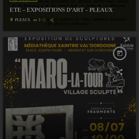
ETE – EXPOSITIONS D’ART – PLEAUX
location_on
PLEAUX
5
today