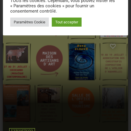
TOUS les cookies. Cependant, vous pouvez visiter les
« Paramètres des cookies » pour fournir un
consentement contrôlé.
today
Paramètres Cookie
Tout accepter
EXPOSITIONS