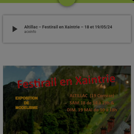
play_arrow
Altillac – Festirail en Xaintrie – 18 et 19/05/24
acxinfo