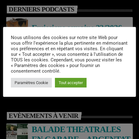
DERNIERS PODCASTS
Emissions semaine 32/2026
Nous utilisons des cookies sur notre site Web pour
vous offrir l'expérience la plus pertinente en mémorisant
vos préférences et en répétant vos visites. En cliquant
Laroq’En Fête
sur « Tout accepter », vous consentez à l'utilisation de
TOUS les cookies. Cependant, vous pouvez visiter les
« Paramètres des cookies » pour fournir un
consentement contrôlé.
Emissions semaine 31/2026
Paramètres Cookie
Tout accepter
EVÈNEMENTS À VENIR
BALADE THEATRALES