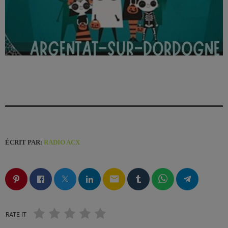
ÉCRIT PAR:
RADIO ACX
email
RATE IT