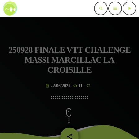
search
menu
play_arrow
250928 FINALE VTT CHALENGE
MASSI MARCILLAC LA
CROISILLE
22/06/2025
11
today
share
email