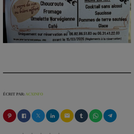
ÉCRIT PAR:
ACXINFO
email