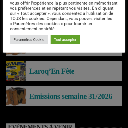
vous offrir l'expérience la plus pertinente en mémorisant
vos préférences et en répétant vos visites. En cliquant
sur « Tout accepter », vous consentez à l'utilisation de
TOUS les cookies. Cependant, vous pouvez visiter les
« Paramètres des cookies » pour fournir un
DERNIERS PODCASTS
consentement contrôlé.
Paramètres Cookie
Tout accepter
Emissions semaine 32/2026
Laroq’En Fête
Emissions semaine 31/2026
EVÈNEMENTS À VENIR