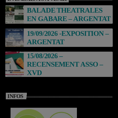
BALADE THEATRALES
EN GABARE – ARGENTAT
19/09/2026 -EXPOSITION –
ARGENTAT
15/08/2026 –
RECENSEMENT ASSO –
XVD
INFOS