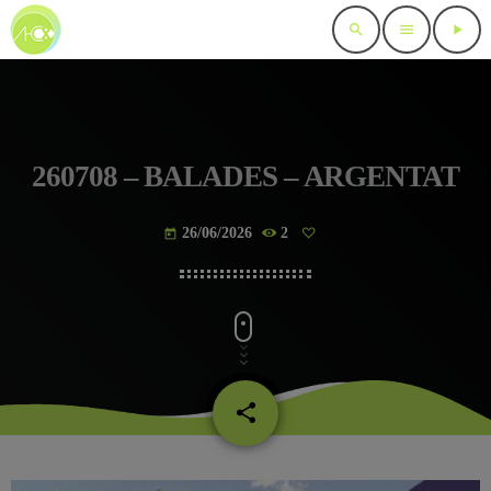
search
menu
play_arrow
260708 – BALADES – ARGENTAT
26/06/2026
2
today
share
email