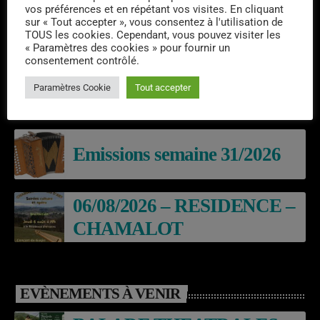
vos préférences et en répétant vos visites. En cliquant
sur « Tout accepter », vous consentez à l'utilisation de
TOUS les cookies. Cependant, vous pouvez visiter les
DERNIERS PODCASTS
« Paramètres des cookies » pour fournir un
consentement contrôlé.
Laroq’En Fête
Paramètres Cookie
Tout accepter
Emissions semaine 31/2026
06/08/2026 – RESIDENCE –
CHAMALOT
EVÈNEMENTS À VENIR