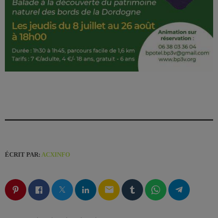
ÉCRIT PAR:
ACXINFO
email