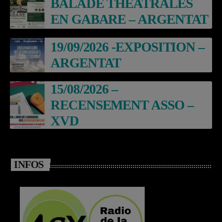
BALADE THEATRALES
EN GABARE – ARGENTAT
19/09/2026 -EXPOSITION –
ARGENTAT
15/08/2026 –
RECENSEMENT ASSO –
XVD
INFOS