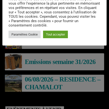
vous offrir l'expérience la plus pertinente en mémorisant
vos préférences et en répétant vos visites. En cliquant
sur « Tout accepter », vous consentez à l'utilisation de
TOUS les cookies. Cependant, vous pouvez visiter les
« Paramètres des cookies » pour fournir un
consentement contrôlé.
DERNIERS PODCASTS
Paramètres Cookie
Tout accepter
Laroq’En Fête
Emissions semaine 31/2026
06/08/2026 – RESIDENCE –
CHAMALOT