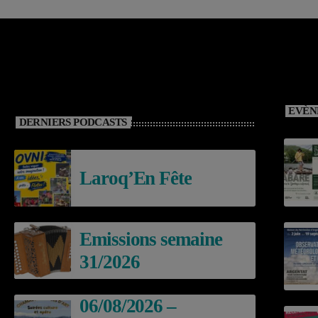
EVÈN
DERNIERS PODCASTS
Laroq’En Fête
Emissions semaine
31/2026
06/08/2026 –