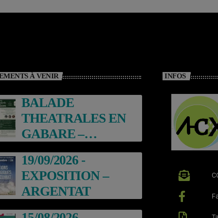
EMENTS À VENIR
INFOS
BALADE
THEATRALES EN
GABARE –
ARGENTAT
19/09/2026 -
EXPOSITION –
C
ARGENTAT
F
15/08/2026 –
Ta