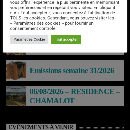
vous offrir l'expérience la plus pertinente en mémorisant
vos préférences et en répétant vos visites. En cliquant
sur « Tout accepter », vous consentez à l'utilisation de
TOUS les cookies. Cependant, vous pouvez visiter les
« Paramètres des cookies » pour fournir un
DERNIERS PODCASTS
consentement contrôlé.
Paramètres Cookie
Tout accepter
Laroq’En Fête
Emissions semaine 31/2026
06/08/2026 – RESIDENCE –
CHAMALOT
EVÈNEMENTS À VENIR