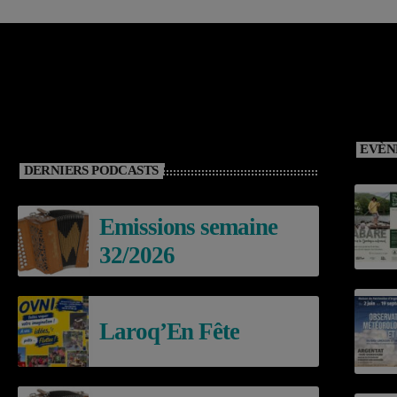
EVÈN
DERNIERS PODCASTS
Emissions semaine
32/2026
Laroq’En Fête