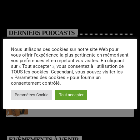
DERNIERS PODCASTS
Nous utilisons des cookies sur notre site Web pour
Emissions semaine 32/2026
vous offrir l'expérience la plus pertinente en mémorisant
vos préférences et en répétant vos visites. En cliquant
sur « Tout accepter », vous consentez à l'utilisation de
TOUS les cookies. Cependant, vous pouvez visiter les
Laroq’En Fête
« Paramètres des cookies » pour fournir un
consentement contrôlé.
Paramètres Cookie
Tout accepter
Emissions semaine 31/2026
EVÈNEMENTS À VENIR