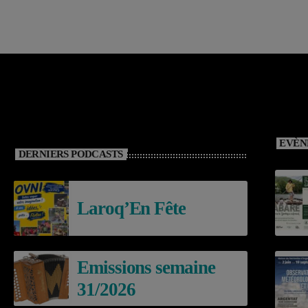
EVÈN
DERNIERS PODCASTS
Laroq’En Fête
Emissions semaine
31/2026