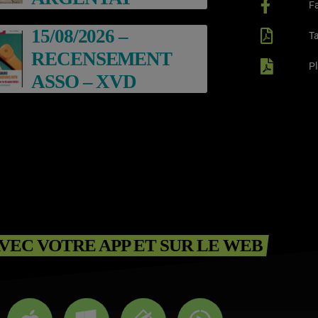
F
15/08/2026 –
Ta
RECENSEMENT
P
ASSO – XVD
VEC VOTRE APP ET SUR LE WEB