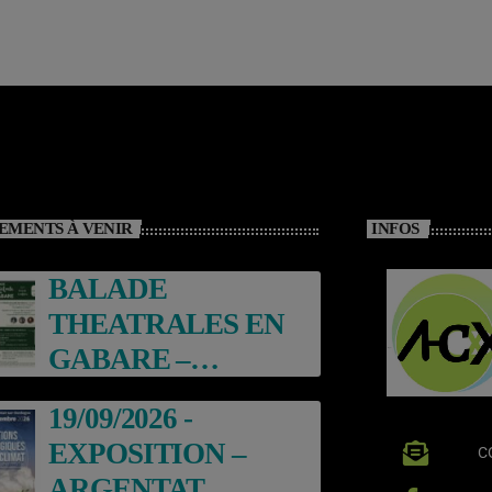
EMENTS À VENIR
INFOS
BALADE
THEATRALES EN
GABARE –
ARGENTAT
19/09/2026 -
EXPOSITION –
C
ARGENTAT