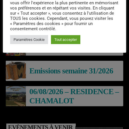
vous offrir l'expérience la plus pertinente en mémorisant
vos préférences et en répétant vos visites. En cliquant
sur « Tout accepter », vous consentez à l'utilisation de
TOUS les cookies. Cependant, vous pouvez visiter les
« Paramètres des cookies » pour fournir un
DERNIERS PODCASTS
consentement contrôlé.
Paramètres Cookie
Tout accepter
Laroq’En Fête
Emissions semaine 31/2026
06/08/2026 – RESIDENCE –
CHAMALOT
EVÈNEMENTS À VENIR