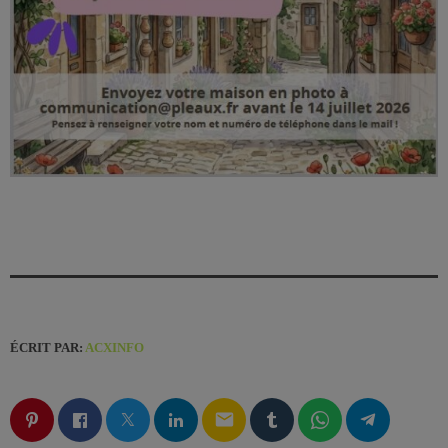
ÉCRIT PAR:
ACXINFO
email