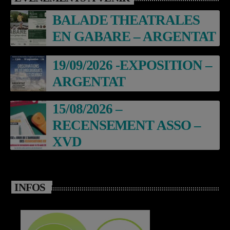
BALADE THEATRALES
EN GABARE – ARGENTAT
19/09/2026 -EXPOSITION –
ARGENTAT
15/08/2026 –
RECENSEMENT ASSO –
XVD
INFOS