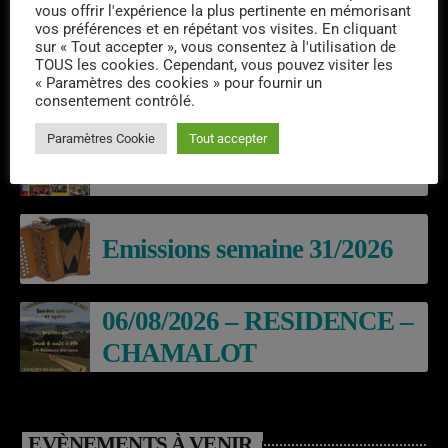
vous offrir l'expérience la plus pertinente en mémorisant
vos préférences et en répétant vos visites. En cliquant
sur « Tout accepter », vous consentez à l'utilisation de
TOUS les cookies. Cependant, vous pouvez visiter les
« Paramètres des cookies » pour fournir un
DERNIERS PODCASTS
consentement contrôlé.
Paramètres Cookie
Tout accepter
Laroq’En Fête
Emissions semaine 31/2026
06/08/2026 – RESIDENCE –
CHAMALOT
EVÈNEMENTS À VENIR