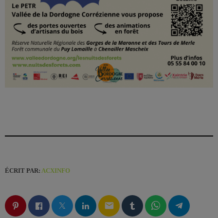
ÉCRIT PAR:
ACXINFO
email