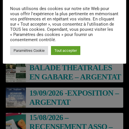
Nous utilisons des cookies sur notre site Web pour
vous offrir l'expérience la plus pertinente en mémorisant
vos préférences et en répétant vos visites. En cliquant
Emissions semaine 31/2026
sur « Tout accepter », vous consentez à l'utilisation de
TOUS les cookies. Cependant, vous pouvez visiter les
« Paramètres des cookies » pour fournir un
consentement contrôlé.
Paramètres Cookie
Tout accepter
EVÈNEMENTS À VENIR
BALADE THEATRALES
EN GABARE – ARGENTAT
19/09/2026 -EXPOSITION –
ARGENTAT
15/08/2026 –
RECENSEMENT ASSO –