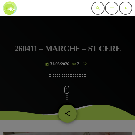
search
menu
play_arrow
260411 – MARCHE – ST CERE
31/03/2026
2
today
share
email