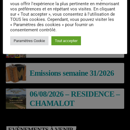
vous offrir l'expérience la plus pertinente en mémorisant
vos préférences et en répétant vos visites. En cliquant
sur « Tout accepter », vous consentez à l'utilisation de
TOUS les cookies. Cependant, vous pouvez visiter les
« Paramètres des cookies » pour fournir un
DERNIERS PODCASTS
consentement contrôlé.
Paramètres Cookie
Tout accepter
Laroq’En Fête
Emissions semaine 31/2026
06/08/2026 – RESIDENCE –
CHAMALOT
EVÈNEMENTS À VENIR