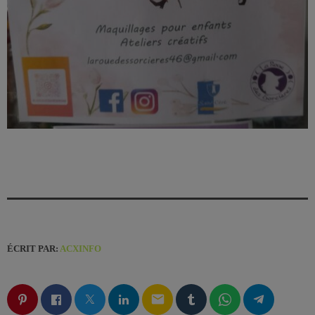
ÉCRIT PAR:
ACXINFO
email