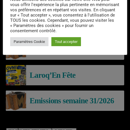
vous offrir l'expérience la plus pertinente en mémorisant
vos préférences et en répétant vos visites. En cliquant
sur « Tout accepter », vous consentez à l'utilisation de
TOUS les cookies. Cependant, vous pouvez visiter les
« Paramètres des cookies » pour fournir un
consentement contrôlé.
DERNIERS PODCASTS
Paramètres Cookie
Tout accepter
Emissions semaine 32/2026
Laroq’En Fête
Emissions semaine 31/2026