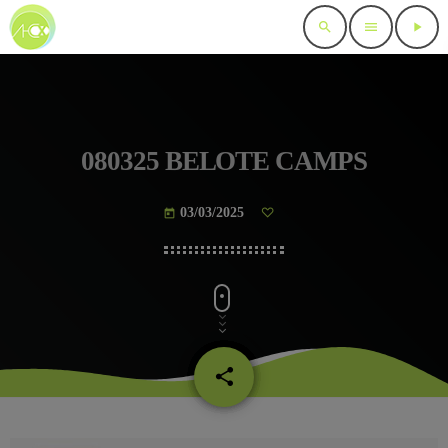
search
menu
play_arrow
080325 BELOTE CAMPS
03/03/2025
today
share
email