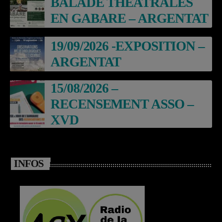
BALADE THEATRALES
EN GABARE – ARGENTAT
19/09/2026 -EXPOSITION –
ARGENTAT
15/08/2026 –
RECENSEMENT ASSO –
XVD
INFOS