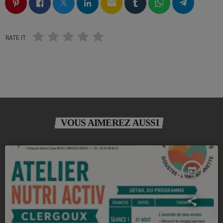
email
RATE IT
VOUS AIMEREZ AUSSI
today