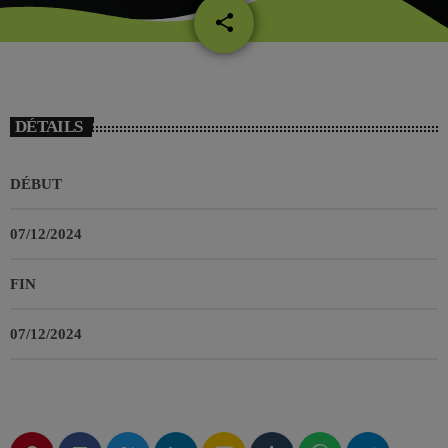
share
email
DÉTAILS
DÉBUT
07/12/2024
FIN
07/12/2024