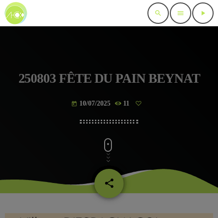
search
menu
play_arrow
250803 FÊTE DU PAIN BEYNAT
10/07/2025
11
today
share
email