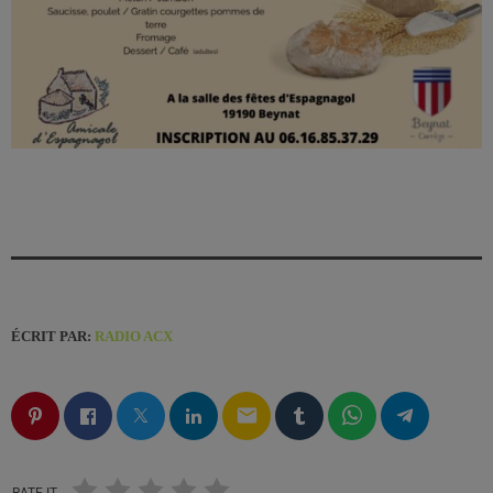
ÉCRIT PAR:
RADIO ACX
email
RATE IT