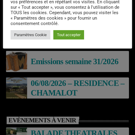
vos préférences et en répétant vos visites. En cliquant
sur « Tout accepter », vous consentez à l'utilisation de
TOUS les cookies. Cependant, vous pouvez visiter les
DERNIERS PODCASTS
« Paramètres des cookies » pour fournir un
consentement contrôlé.
Laroq’En Fête
Paramètres Cookie
Tout accepter
Emissions semaine 31/2026
06/08/2026 – RESIDENCE –
CHAMALOT
EVÈNEMENTS À VENIR
BALADE THEATRALES