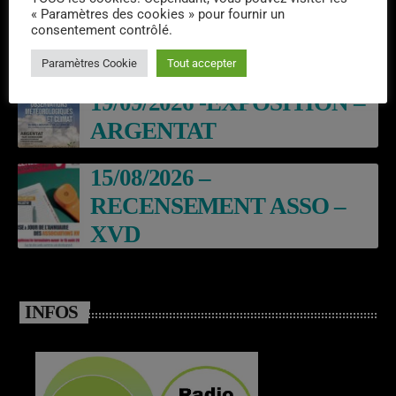
« Paramètres des cookies » pour fournir un
BALADE THEATRALES
consentement contrôlé.
EN GABARE – ARGENTAT
Paramètres Cookie
Tout accepter
19/09/2026 -EXPOSITION –
ARGENTAT
15/08/2026 –
RECENSEMENT ASSO –
XVD
INFOS