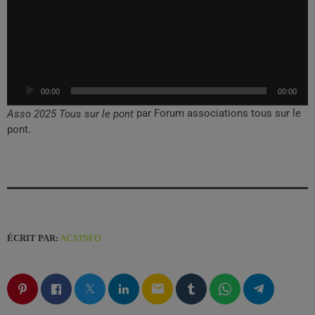
e
c
t
e
u
00:00
00:00
r
a
par Forum associations tous sur le
Asso 2025 Tous sur le pont
u
pont.
d
i
o
ÉCRIT PAR:
ACXINFO
email