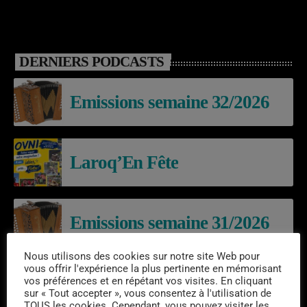
DERNIERS PODCASTS
Emissions semaine 32/2026
Laroq’En Fête
Emissions semaine 31/2026
Nous utilisons des cookies sur notre site Web pour
vous offrir l'expérience la plus pertinente en mémorisant
vos préférences et en répétant vos visites. En cliquant
sur « Tout accepter », vous consentez à l'utilisation de
EVÈNEMENTS À VENIR
TOUS les cookies. Cependant, vous pouvez visiter les