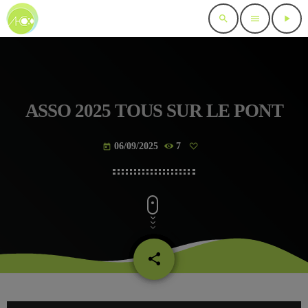
search
menu
play_arrow
ASSO 2025 TOUS SUR LE PONT
06/09/2025
7
today
share
email
L