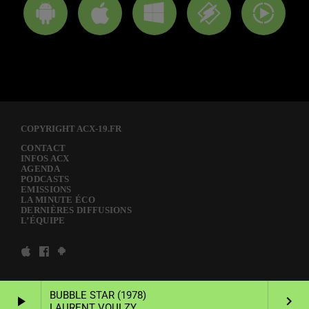
COPYRIGHT ACX-19.FR
CONTACT
INFOS ACX
AGENDA
PODCASTS
EMISSIONS
LA MINUTE ÉCO
DERNIÈRES DIFFUSIONS
L’ÉQUIPE
BUBBLE STAR (1978)
play_arrow
keyboard_arrow_right
LAURENT VOULZY