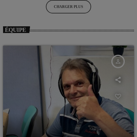
CHARGER PLUS
ÉQUIPE
person_outline