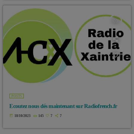
insert_link
POSTS
Ecoutez nous dés maintenant sur Radiofrench.fr
today
18/10/2023
145
7
7