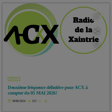
insert_link
POSTS
Deuxième fréquence définitive pour ACX à
compter du 05 MAI 2026!
today
30/06/2024
213