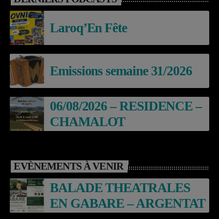
Laroq’En Fête
Emissions semaine 31/2026
06/08/2026 – RESIDENCE –
CHAMALOT
EVÈNEMENTS À VENIR
BALADE THEATRALES
EN GABARE – ARGENTAT