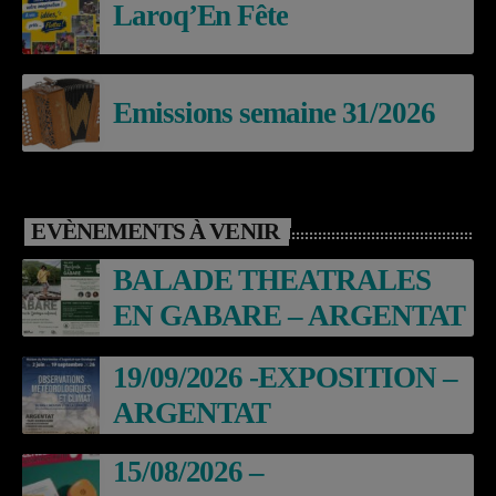
Laroq’En Fête
Emissions semaine 31/2026
EVÈNEMENTS À VENIR
BALADE THEATRALES
EN GABARE – ARGENTAT
19/09/2026 -EXPOSITION –
ARGENTAT
15/08/2026 –