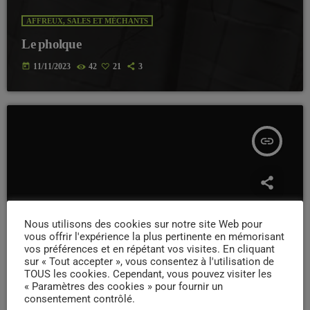
AFFREUX, SALES ET MÉCHANTS
Le pholque
today
11/11/2023
42
21
3
insert_link
Nous utilisons des cookies sur notre site Web pour
vous offrir l'expérience la plus pertinente en mémorisant
vos préférences et en répétant vos visites. En cliquant
sur « Tout accepter », vous consentez à l'utilisation de
TOUS les cookies. Cependant, vous pouvez visiter les
« Paramètres des cookies » pour fournir un
consentement contrôlé.