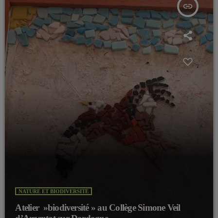
insert_link
NATURE ET BIODIVERSITÉ
Atelier »biodiversité » au Collège Simone Veil