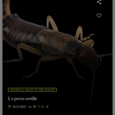
AFFREUX, SALES ET MÉCHANTS
Le perce-oreille
today
18/11/2023
59
6