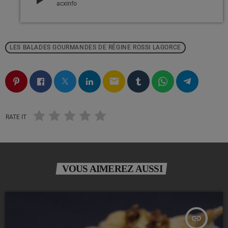
acxinfo
LES BALADES GOURMANDES DE RÉGINE ROSSI LAGORCE
email
RATE IT
VOUS AIMEREZ AUSSI
insert_link