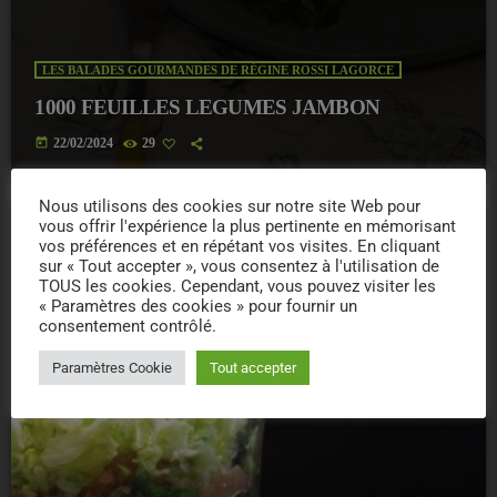
LES BALADES GOURMANDES DE RÉGINE ROSSI LAGORCE
1000 FEUILLES LEGUMES JAMBON
today
22/02/2024
29
Nous utilisons des cookies sur notre site Web pour
vous offrir l'expérience la plus pertinente en mémorisant
vos préférences et en répétant vos visites. En cliquant
insert_link
sur « Tout accepter », vous consentez à l'utilisation de
TOUS les cookies. Cependant, vous pouvez visiter les
« Paramètres des cookies » pour fournir un
consentement contrôlé.
Paramètres Cookie
Tout accepter