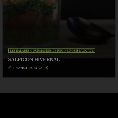
LES BALADES GOURMANDES DE RÉGINE ROSSI LAGORCE
SALPICON HIVERNAL
today
21/02/2024
25