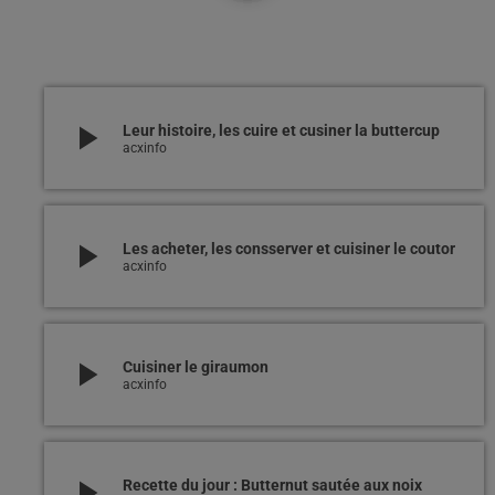
play_arrow
Leur histoire, les cuire et cusiner la buttercup
acxinfo
play_arrow
Les acheter, les consserver et cuisiner le coutor
acxinfo
play_arrow
Cuisiner le giraumon
acxinfo
play_arrow
Recette du jour : Butternut sautée aux noix